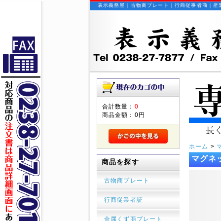
表示義務屋｜古物商プレート｜行商従事者商｜産
合計数量：
0
商品金額：
0円
ホーム
>
マグネッ
商品を探す
古物商プレート
行商従業者証
金属くず商プレート