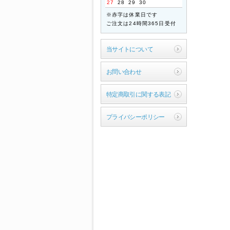
27
28
29
30
ご迷惑をお掛けいたします
※赤字は休業日です
が、何卒ご了承くださいま
ご注文は24時間365日受付
すよう宜しくお願い申し上
げます。
当サイトについて
敬具
2026年04月21日
お問い合わせ
【ご案内】ゴールデン
ウィーク休業のお知ら
特定商取引に関する表記
せ
拝啓 時下ますますご清祥
プライバシーポリシー
のこととお慶び申し上げま
す。
平素は格別のお引き立てを
賜り厚く御礼申し上げま
す。
誠に勝手ながら、以下の期
間を休業とさせていただき
ます。
【休暇期間】
2026年4月29日(水) ～
5月6日(水)