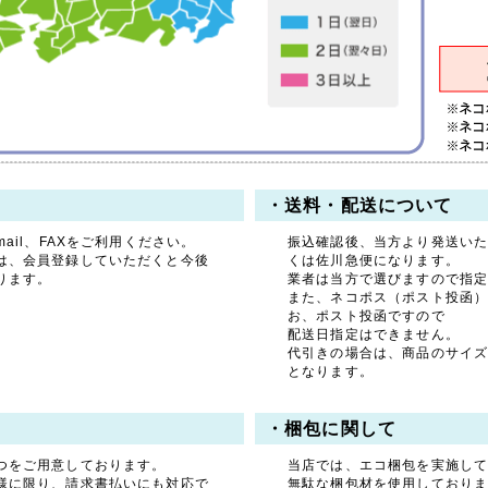
・送料・配送について
ail、FAXをご利用ください。
振込確認後、当方より発送い
は、会員登録していただくと今後
くは佐川急便になります。
ります。
業者は当方で選びますので指
また、ネコポス（ポスト投函
お、ポスト投函ですので
配送日指定はできません。
代引きの場合は、商品のサイ
となります。
・梱包に関して
つをご用意しております。
当店では、エコ梱包を実施し
様に限り、請求書払いにも対応で
無駄な梱包材を使用しており