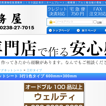
業廃棄物収集運搬車｜ＩＳＯ認証表示｜ネームプレート｜横断幕｜アルミ複合板の看板｜
記憶
マグネットシート
>
三行タイプ
トシート 3行1色タイプ 600mm×300mm