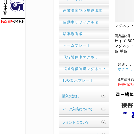
産業廃棄物収集運搬車
自動車リサイクル法
マグネッ
駐車場看板
商品詳細
サイズ:60
ネームプレート
マグネット
色:単色
代行随伴車マグネット
関連カテ
福祉有償運送マグネット
マグネッ
通常価格(
ISO表示プレート
販売価格
購入の流れ
データ入稿について
フォントについて