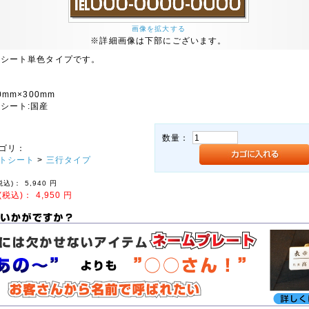
画像を拡大する
※詳細画像は下部にございます。
トシート単色タイプです。
0mm×300mm
シート:国産
数量：
ゴリ：
トシート
>
三行タイプ
税込)：
5,940
円
(税込)：
4,950
円