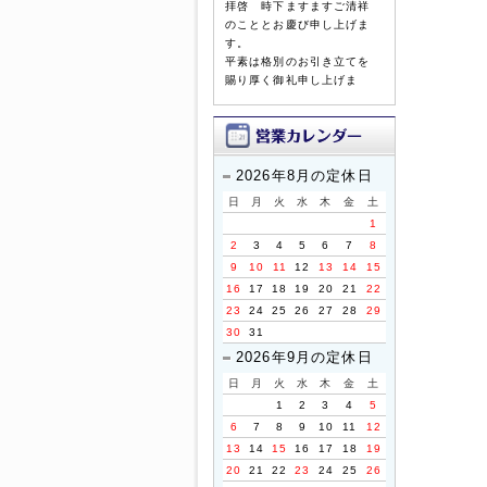
拝啓 時下ますますご清祥
のこととお慶び申し上げま
す。
平素は格別のお引き立てを
賜り厚く御礼申し上げま
す。
誠に勝手ながら、以下の期
間を休業とさせていただき
ます。
2026年8月の定休日
日
月
火
水
木
金
土
【休暇期間】
1
2026年8月8日(土) ～ 8
2
3
4
5
6
7
8
月16日(日)
9
10
11
12
13
14
15
【お盆期間前発送、最終注
16
17
18
19
20
21
22
文受付日】
23
24
25
26
27
28
29
2026年8月3日(月)
30
31
※お支払手続きも同日中に
2026年9月の定休日
お願い致します。
日
月
火
水
木
金
土
休業期間中にお問い合わせ
1
2
3
4
5
いただきました件に関して
6
7
8
9
10
11
12
は、8月17日より順次ご対
13
14
15
16
17
18
19
応・発送をさせていただき
ます。
20
21
22
23
24
25
26