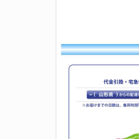
【休暇期間】
2025年12月27日(土)
～ 2026年1月4日(日)
【年末年始期間前発送、最
終注文受付日】
2025年12月19日(金)
※お支払手続きも同日中に
お願い致します。
休業期間中にお問い合わせ
いただきました件に関して
は、1月5日より順次ご対
応・発送をさせていただき
ます。
ご迷惑をお掛けいたします
が、何卒ご了承くださいま
すよう宜しくお願い申し上
げます。
敬具
2025年07月23日
【ご案内】お盆期間休
業のお知らせ