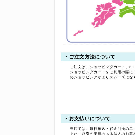
拝啓 時下ますますご清祥
のこととお慶び申し上げま
す。
平素は格別のお引き立てを
賜り厚く御礼申し上げま
す。
誠に勝手ながら、以下の期
間を休業とさせていただき
ます。
・ご注文方法について
【休暇期間】
ご注文は、ショッピングカート、e-m
2025年8月9日(土) ～ 8
ショッピングカートをご利用の際に
月17日(日)
のショッピングがよりスムーズにな
【お盆期間前発送、最終注
文受付日】
2025年8月7日(木)
※お支払手続きも同日中に
お願い致します。
休業期間中にお問い合わせ
・お支払いについて
いただきました件に関して
は、8月18日より順次ご対
当店では、銀行振込・代金引換の二
応・発送をさせていただき
また、取引の実績のある法人のお客
ます。