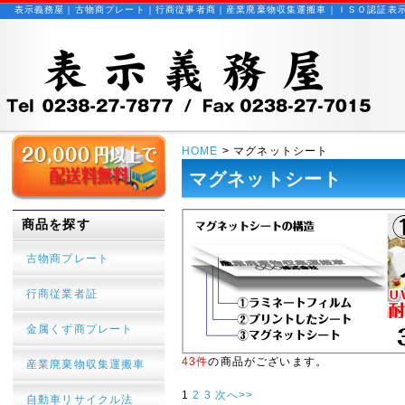
表示義務屋｜古物商プレート｜行商従事者商｜産業廃棄物収集運搬車｜ＩＳＯ認証表
HOME
> マグネットシート
マグネットシート
商品を探す
古物商プレート
行商従業者証
金属くず商プレート
43件
の商品がございます。
産業廃棄物収集運搬車
1
2
3
次へ>>
自動車リサイクル法