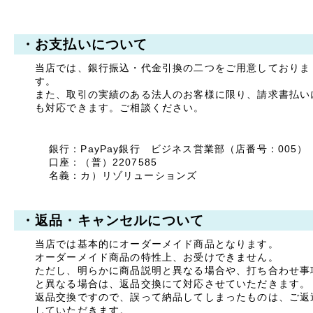
ご迷惑をお掛けいたします
が、何卒ご了承くださいま
・お支払いについて
すよう宜しくお願い申し上
げます。
当店では、銀行振込・代金引換の二つをご用意しておりま
す。
敬具
また、取引の実績のある法人のお客様に限り、請求書払い
2025年04月23日
も対応できます。ご相談ください。
【ご案内】ゴールデン
ウィーク休業のお知ら
せ
銀行：PayPay銀行 ビジネス営業部（店番号：005）
口座：（普）2207585
拝啓 時下ますますご清祥
のこととお慶び申し上げま
名義：カ）リゾリューションズ
す。
平素は格別のお引き立てを
賜り厚く御礼申し上げま
・返品・キャンセルについて
す。
当店では基本的にオーダーメイド商品となります。
誠に勝手ながら、以下の期
オーダーメイド商品の特性上、お受けできません。
間を休業とさせていただき
ます。
ただし、明らかに商品説明と異なる場合や、打ち合わせ事
と異なる場合は、返品交換にて対応させていただきます。
【休暇期間】
返品交換ですので、誤って納品してしまったものは、ご返
2025年5月1日(木) ～ 5
していただきます。