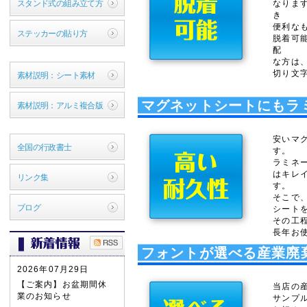
スタンド式の組み立て方
なりま
き
便利な
ステッカーの貼り方
脱着可
配
な方は
切り文
素材説明：シート素材
マグネットシートにもラ
素材説明：アルミ複合版
安いマ
全国の行政書士
す。
ラミネ
はキレ
リンク集
す。
そこで
ブログ
シート
その工
長年お
フォントが選べる産業廃
2026年07月29日
【ご案内】お盆期間休
当店の
業のお知らせ
サンプル