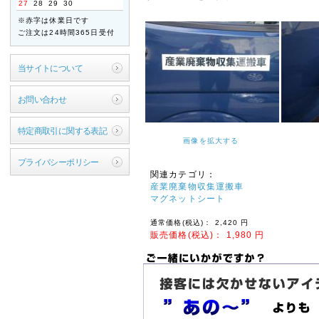
27
28
29
30
ご迷惑をお掛けいたします
※赤字は休業日です
が、何卒ご了承くださいま
ご注文は24時間365日受付
すよう宜しくお願い申し上
げます。
当サイトについて
敬具
2026年04月21日
お問い合わせ
【ご案内】ゴールデン
ウィーク休業のお知ら
特定商取引に関する表記
せ
画像を拡大する
拝啓 時下ますますご清祥
プライバシーポリシー
のこととお慶び申し上げま
関連カテゴリ：
す。
産業廃棄物収集運搬車
平素は格別のお引き立てを
マグネットシート
賜り厚く御礼申し上げま
す。
通常価格(税込)：
2,420
円
販売価格(税込)：
1,980
円
誠に勝手ながら、以下の期
間を休業とさせていただき
ます。
【休暇期間】
2026年4月29日(水) ～
5月6日(水)