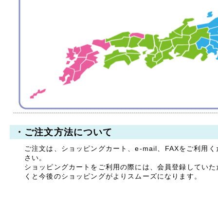
拝啓 時下ますますご清祥
のこととお慶び申し上げま
す。
平素は格別のお引き立てを
賜り厚く御礼申し上げま
す。
誠に勝手ながら、以下の期
間を休業とさせていただき
ます。
【休暇期間】
2025年8月9日(土) ～ 8
月17日(日)
・ご注文方法について
【お盆期間前発送、最終注
文受付日】
ご注文は、ショッピングカート、e-mail、FAXをご利用く
2025年8月7日(木)
さい。
※お支払手続きも同日中に
ショッピングカートをご利用の際には、会員登録していた
お願い致します。
くと今後のショッピングがよりスムーズになります。
休業期間中にお問い合わせ
いただきました件に関して
は、8月18日より順次ご対
応・発送をさせていただき
ます。