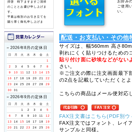
お好み
拝啓 時下ますますご清祥
ご使用
のこととお慶び申し上げま
い。
す。
平素は格別のお引き立てを
賜り厚く御礼申し上げま
す。
配送・お支払い・その他
誠に勝手ながら、以下の期
間を休業とさせていただき
サイズは、幅560mm 高さ8
ます。
2026年8月の定休日
剥れにくく貼りつけるための
日
月
火
水
木
金
土
【休暇期間】
貼り付け面に砂埃などがない
1
2026年8月8日(土) ～ 8
さい。
2
3
4
5
6
7
8
月16日(日)
※ご注文の際に注文画面最下
9
10
11
12
13
14
15
【お盆期間前発送、最終注
16
17
18
19
20
21
22
の2点を記載していただくとよ
文受付日】
23
24
25
26
27
28
29
2026年8月3日(月)
30
31
※お支払手続きも同日中に
こちらの商品はメール便対応
2026年9月の定休日
お願い致します。
日
月
火
水
木
金
土
休業期間中にお問い合わせ
1
2
3
4
5
いただきました件に関して
FAX注文書はこちら(PDF別
6
7
8
9
10
11
12
は、8月17日より順次ご対
13
14
15
16
17
18
19
応・発送をさせていただき
FAX注文ではフォント、レイ
ます。
20
21
22
23
24
25
26
サンプルと同様。