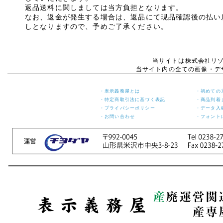
月6日(火)
返品送料に関しましては当方負担となります。
なお、返金が発生する場合は、返品にて現品確認後の払い
休業期間中にお問い合わせ
しとなりますので、予めご了承ください。
いただきました件に関して
は、5月7日(水)より順次ご
対応させていただきます。
ご迷惑をお掛けいたします
当サイトは株式会社リ
が、何卒ご了承くださいま
当サイト内の全ての画像・デ
すよう宜しくお願い申し上
げます。
・表示義務屋とは
・初めての
敬具
・特定商取引法に基づく表記
・商品到着
・プライバシーポリシー
・データ入
2024年12月11日
・お問い合わせ
・フォント
【ご案内】年末年始休
業のお知らせ
年末年始の休業日につきま
して、下記の通りお知らせ
いたします。
【年末年始 休業日】
令和6年12月27日(金) ～
令和7年1月5日(日)
【年内発送 最終受付日
(ご入金含む)】
令和6年12月20日(金)
※年内発送ご希望の方は念