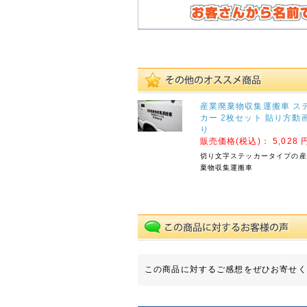
休業期間中にお問い合わせ
いただきました件に関して
は、5月7日(木)より順次ご
対応させていただきます。
ご迷惑をお掛けいたします
が、何卒ご了承くださいま
すよう宜しくお願い申し上
げます。
産業廃棄物収集運搬車 ス
カー 2枚セット 貼り方動
敬具
り
販売価格(税込)：
5,028 
2025年12月11日
切り文字ステッカータイプの産
【ご案内】年末年始休
棄物収集運搬車
業のお知らせ
拝啓 時下ますますご清祥
のこととお慶び申し上げま
す。
平素は格別のお引き立てを
賜り厚く御礼申し上げま
す。
この商品に対するご感想をぜひお寄せく
誠に勝手ながら、以下の期
間を休業とさせていただき
ます。