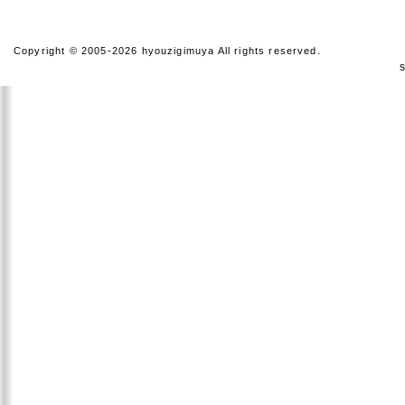
の為ご連絡ください。
1月6日(月)より、通常営業
Copyright © 2005-2026 hyouzigimuya All rights reserved.
を開始いたします。
※休暇中のお問合わせにつ
きましては、1月6日(月)以
降にご連絡いたします。
2024年05月22日
電話回線不通のお詫び
平素は格別のご高配を賜り
厚く御礼申し上げます。
諸事情により事務所を移動
する事に伴い、お電話の対
応を一時的に中止しており
ます。
回線工事が終わり次第以前
の番号にてお電話の対応を
再開いたします。
【電話対応中止期間】
2024年5月20日ー未定
大変お手数でございますが
電話回線復旧までの期間、