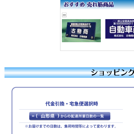
【休暇期間】
2025年12月27日(土)
～ 2026年1月4日(日)
【年末年始期間前発送、最
終注文受付日】
2025年12月19日(金)
※お支払手続きも同日中に
お願い致します。
休業期間中にお問い合わせ
いただきました件に関して
は、1月5日より順次ご対
応・発送をさせていただき
ます。
ご迷惑をお掛けいたします
が、何卒ご了承くださいま
すよう宜しくお願い申し上
げます。
敬具
2025年07月23日
【ご案内】お盆期間休
業のお知らせ