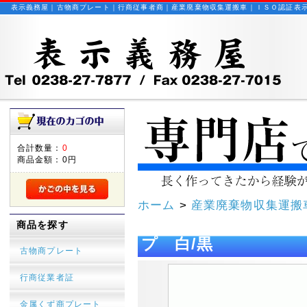
表示義務屋｜古物商プレート｜行商従事者商｜産業廃棄物収集運搬車｜ＩＳＯ認証表
合計数量：
0
商品金額：
0円
ホーム
>
産業廃棄物収集運搬
産業廃棄物収集運搬車
商品を探す
プ 白/黒
古物商プレート
行商従業者証
金属くず商プレート