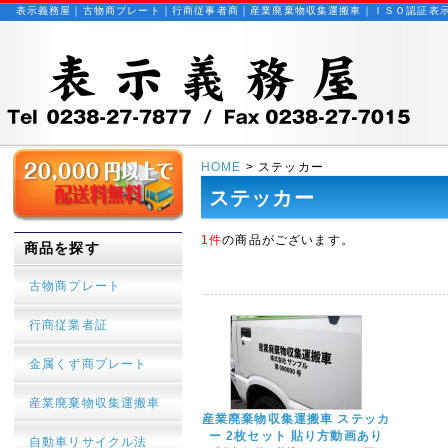
表示義務屋｜古物商プレート｜行商従事者商｜産業廃棄物収集運搬車｜ＩＳＯ認証表
HOME
> ステッカー
ステッカー
1件
の商品がございます。
商品を探す
古物商プレート
行商従業者証
金属くず商プレート
産業廃棄物収集運搬車
産業廃棄物収集運搬車 ステッカ
ー 2枚セット 貼り方動画あり
自動車リサイクル法