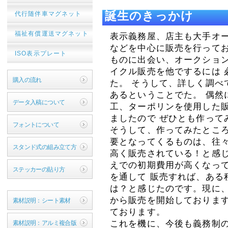
誕生のきっかけ
代行随伴車マグネット
福祉有償運送マグネット
表示義務屋、店主も大手オ
などを中心に販売を行ってお
ISO表示プレート
ものに出会い、オークショ
イクル販売を他でするには 
購入の流れ
た。 そうして、詳しく調べ
あるということでた。 偶然
データ入稿について
工、ターポリンを使用した
ましたので ぜひとも作って
フォントについて
そうして、作ってみたとこ
要となってくるものは、往
スタンド式の組み立て方
高く販売されている！と感
えでの初期費用が高くなっ
ステッカーの貼り方
を通して 販売すれば、ある
は？と感じたのです。現に、
から販売を開始しております
素材説明：シート素材
ております。
これを機に、今後も義務制
素材説明：アルミ複合版