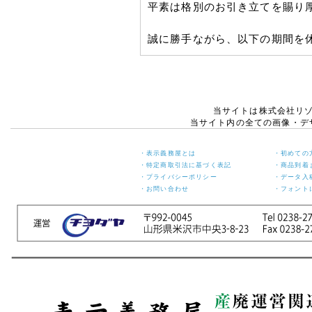
平素は格別のお引き立てを賜り
誠に勝手ながら、以下の期間を
【休暇期間】
2026年8月8日(土) ～ 8月16日
当サイトは株式会社リ
【お盆期間前発送、最終注文受
当サイト内の全ての画像・デ
2026年8月3日(月)
※お支払手続きも同日中にお願
・表示義務屋とは
・初めての
・特定商取引法に基づく表記
・商品到着
・プライバシーポリシー
・データ入
休業期間中にお問い合わせいただ
・お問い合わせ
・フォント
ご対応・発送をさせていただき
ご迷惑をお掛けいたしますが、
申し上げます。
敬具
2026年04月21日