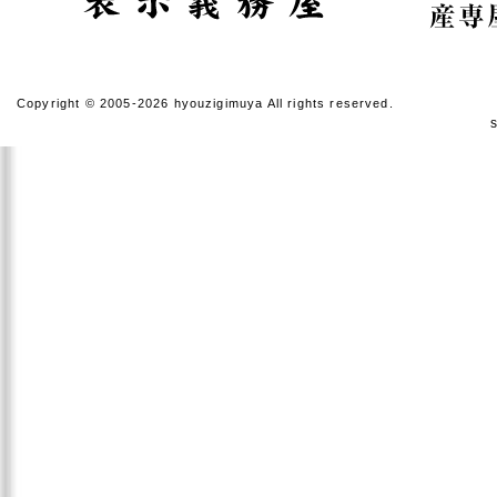
【ご案内】ゴールデンウィー
拝啓 時下ますますご清祥のこ
平素は格別のお引き立てを賜り
Copyright © 2005-2026 hyouzigimuya All rights reserved.
誠に勝手ながら、以下の期間を
【休暇期間】
2026年4月29日(水) ～ 5月6日
休業期間中にお問い合わせいただ
順次ご対応させていただきます
ご迷惑をお掛けいたしますが、
申し上げます。
敬具
2025年12月11日
【ご案内】年末年始休業のお