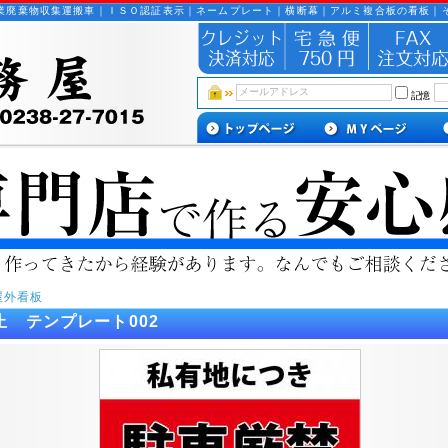
業廃棄物収集運搬車｜ＩＳＯ認証表示｜ネームプレート｜横断幕｜アルミ複合板の看板｜
記憶
屋外看板
止 テンプレート002