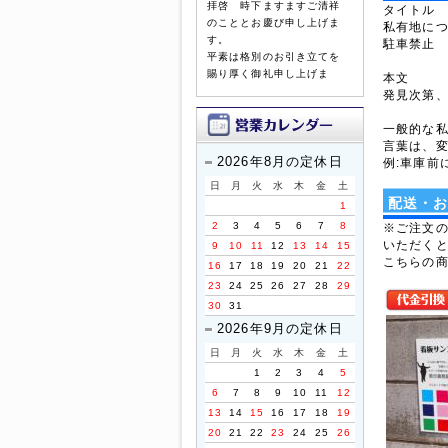
拝啓 時下ますますご清祥
タイトル
のこととお慶び申し上げま
私有地に
す。
駐車禁止
平素は格別のお引き立てを
賜り厚く御礼申し上げま
本文
す。
発見次第
誠に勝手ながら、以下の期
一般的な
間を休業とさせていただき
言葉は、
ます。
2026年8月の定休日
例:車庫前
日
月
火
水
木
金
土
【休暇期間】
配送・
1
2026年8月8日(土) ～ 8
2
3
4
5
6
7
8
月16日(日)
※ご注文
いただく
9
10
11
12
13
14
15
【お盆期間前発送、最終注
こちらの
16
17
18
19
20
21
22
文受付日】
23
24
25
26
27
28
29
2026年8月3日(月)
30
31
※お支払手続きも同日中に
2026年9月の定休日
お願い致します。
日
月
火
水
木
金
土
休業期間中にお問い合わせ
1
2
3
4
5
いただきました件に関して
6
7
8
9
10
11
12
は、8月17日より順次ご対
13
14
15
16
17
18
19
応・発送をさせていただき
ます。
20
21
22
23
24
25
26