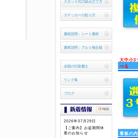
スタンド式の組み立て方
ステッカーの貼り方
素材説明：シート素材
素材説明：アルミ複合版
大中小3
べる
全国の行政書士
リンク集
ブログ
2026年07月29日
【ご案内】お盆期間休
業のお知らせ
看板の