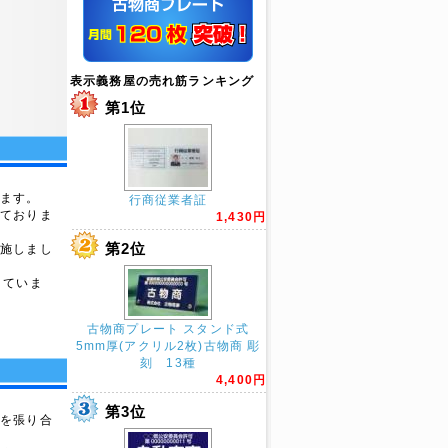
表示義務屋の売れ筋ランキング
第1位
ります。
行商従業者証
しておりま
1,430円
第2位
を施しまし
きていま
古物商プレート スタンド式
5mm厚(アクリル2枚)古物商 彫
刻 13種
4,400円
第3位
板を張り合