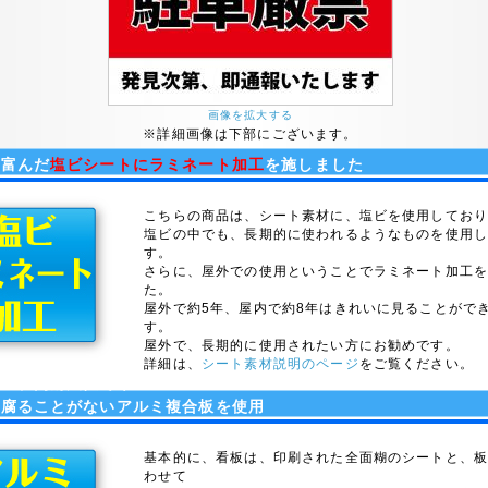
画像を拡大する
※詳細画像は下部にございます。
に富んだ
塩ビシートにラミネート加工
を施しました
こちらの商品は、シート素材に、塩ビを使用してお
塩ビの中でも、長期的に使われるようなものを使用
す。
さらに、屋外での使用ということでラミネート加工
た。
屋外で約5年、屋内で約8年はきれいに見ることがで
す。
屋外で、長期的に使用されたい方にお勧めです。
詳細は、
シート素材説明のページ
をご覧ください。
かつ、高耐久性で木
に腐ることがないアルミ複合板を使用
基本的に、看板は、印刷された全面糊のシートと、
わせて