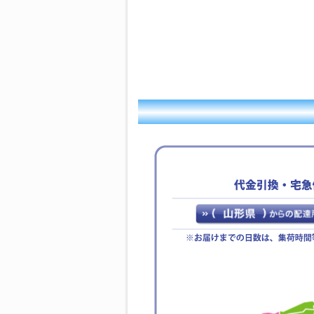
【休暇期間】
2025年12月27日(土)
～ 2026年1月4日(日)
【年末年始期間前発送、最
終注文受付日】
2025年12月19日(金)
※お支払手続きも同日中に
お願い致します。
休業期間中にお問い合わせ
いただきました件に関して
は、1月5日より順次ご対
応・発送をさせていただき
ます。
ご迷惑をお掛けいたします
が、何卒ご了承くださいま
すよう宜しくお願い申し上
げます。
敬具
2025年07月23日
【ご案内】お盆期間休
業のお知らせ