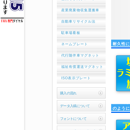
産業廃棄物収集運搬車
自動車リサイクル法
駐車場看板
耐久性
ネームプレート
代行随伴車マグネット
福祉有償運送マグネット
ISO表示プレート
購入の流れ
軽量で
データ入稿について
のよう
フォントについて