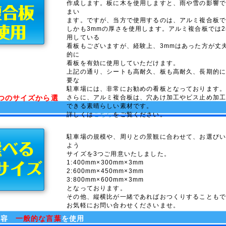
作成します。板に木を使用しますと、雨や雪の影響
まい
ます。ですが、当方で使用するのは、アルミ複合板
しかも3mmの厚さを使用します。アルミ複合板では2
用している
看板もございますが、経験上、3mmはあった方が丈
的に
看板を有効に使用していただけます。
上記の通り、シートも高耐久、板も高耐久、長期的
要な
駐車場には、非常にお勧めの看板となっております
つのサイズから選
さらに、アルミ複合板は、穴あけ加工やビス止め加
できる素晴らしい素材です。
詳しくは
こちら
をご覧ください。
駐車場の規模や、周りとの景観に合わせて、お選び
よう
サイズを3つご用意いたしました。
1:400mm×300mm×3mm
2:600mm×450mm×3mm
3:800mm×600mm×3mm
となっております。
その他、縦横比が一緒であればおつくりすることも
お気軽にお問い合わせくださいませ。
内容
一般的な言葉
を使用