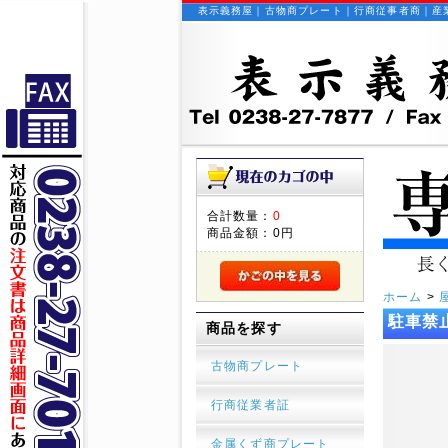
表示義務屋｜古物商プレート｜行商従事者商｜産
合計数量：
0
商品金額：
0円
ホーム
>
駐車禁
商品を探す
古物商プレート
行商従業者証
金属くず商プレート