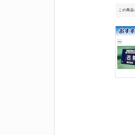
休業期間中にお問い合わせ
この商品
いただきました件に関して
は、5月7日(木)より順次ご
対応させていただきます。
ご迷惑をお掛けいたします
が、何卒ご了承くださいま
すよう宜しくお願い申し上
げます。
敬具
2025年12月11日
【ご案内】年末年始休
業のお知らせ
拝啓 時下ますますご清祥
のこととお慶び申し上げま
す。
平素は格別のお引き立てを
賜り厚く御礼申し上げま
す。
誠に勝手ながら、以下の期
間を休業とさせていただき
ます。