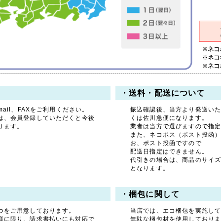
・送料・配送について
ail、FAXをご利用ください。
振込確認後、当方より発送い
は、会員登録していただくと今後
くは佐川急便になります。
ります。
業者は当方で選びますので指
また、ネコポス（ポスト投函
お、ポスト投函ですので
配送日指定はできません。
代引きの場合は、商品のサイ
となります。
・梱包に関して
つをご用意しております。
当店では、エコ梱包を実施し
様に限り、請求書払いにも対応で
無駄な梱包材を使用しており