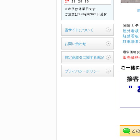
27
28
29
30
ご迷惑をお掛けいたします
※赤字は休業日です
が、何卒ご了承くださいま
ご注文は24時間365日受付
すよう宜しくお願い申し上
げます。
関連カテ
当サイトについて
屋外看板
敬具
駐禁看板
駐車場看
2026年04月21日
お問い合わせ
【ご案内】ゴールデン
通常価格(
ウィーク休業のお知ら
販売価格
特定商取引に関する表記
せ
拝啓 時下ますますご清祥
プライバシーポリシー
のこととお慶び申し上げま
す。
平素は格別のお引き立てを
賜り厚く御礼申し上げま
す。
誠に勝手ながら、以下の期
間を休業とさせていただき
ます。
【休暇期間】
2026年4月29日(水) ～
5月6日(水)