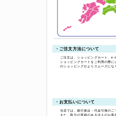
拝啓 時下ますますご清祥
のこととお慶び申し上げま
す。
平素は格別のお引き立てを
賜り厚く御礼申し上げま
す。
誠に勝手ながら、以下の期
間を休業とさせていただき
ます。
・ご注文方法について
【休暇期間】
ご注文は、ショッピングカート、e-m
2025年8月9日(土) ～ 8
ショッピングカートをご利用の際に
月17日(日)
のショッピングがよりスムーズにな
【お盆期間前発送、最終注
文受付日】
2025年8月7日(木)
※お支払手続きも同日中に
お願い致します。
休業期間中にお問い合わせ
・お支払いについて
いただきました件に関して
は、8月18日より順次ご対
当店では、銀行振込・代金引換の二
応・発送をさせていただき
また、取引の実績のある法人のお客
ます。