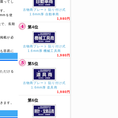
で腐ってし
古物商プレート 貼り付け式
です。
1.6mm厚 自動車商
mmを使
1,980円
夫で、長期
第4位
に掲載が必
。
古物商プレート 貼り付け式
工も容易に
1.6mm厚 機械工具商
1,980円
第5位
いただける
古物商プレート 貼り付け式
1.6mm厚 道具商
1,980円
第6位
できます。