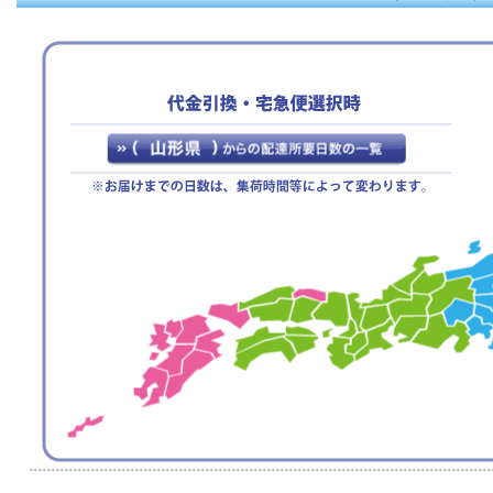
の為ご連絡ください。
1月6日(月)より、通常営業
を開始いたします。
※休暇中のお問合わせにつ
きましては、1月6日(月)以
降にご連絡いたします。
2024年05月22日
電話回線不通のお詫び
平素は格別のご高配を賜り
厚く御礼申し上げます。
諸事情により事務所を移動
する事に伴い、お電話の対
応を一時的に中止しており
ます。
回線工事が終わり次第以前
の番号にてお電話の対応を
再開いたします。
【電話対応中止期間】
2024年5月20日ー未定
大変お手数でございますが
電話回線復旧までの期間、