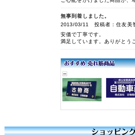
ご心配をかけました商品が、
月6日(火)
休業期間中にお問い合わせ
無事到着しました。
いただきました件に関して
は、5月7日(水)より順次ご
2013/03/11 投稿者：住
対応させていただきます。
ご迷惑をお掛けいたします
安価で丁寧です。
が、何卒ご了承くださいま
満足しています。ありがとう
すよう宜しくお願い申し上
げます。
敬具
2024年12月11日
【ご案内】年末年始休
業のお知らせ
年末年始の休業日につきま
して、下記の通りお知らせ
いたします。
【年末年始 休業日】
令和6年12月27日(金) ～
令和7年1月5日(日)
【年内発送 最終受付日
(ご入金含む)】
令和6年12月20日(金)
※年内発送ご希望の方は念