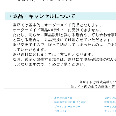
運輸 ネコポス)
改定後送料:￥360(ヤマト
運輸 クロネコゆうパケッ
・返品・キャンセルについて
ト)
クロネコゆうパケットは従
当店では基本的にオーダーメイド商品となります。
来のネコポスより日数を要
オーダーメイド商品の特性上、お受けできません。
します。お急ぎのお客様に
ただし、明らかに商品説明と異なる場合や、打ち合わせ事
つきましては宅配便をご検
と異なる場合は、返品交換にて対応させていただきます。
討ください。
返品交換ですので、誤って納品してしまったものは、ご返
していただきます。
今回の改定でお客様のご負
返品送料に関しましては当方負担となります。
担が大きくなってしまいま
なお、返金が発生する場合は、返品にて現品確認後の払い
すことを心よりお詫び申し
上げます。
しとなりますので、予めご了承ください。
何卒、送料値上げに関して
ご理解をいただきますよう
お願い申し上げます。
今後とも変わらぬご愛顧の
当サイトは株式会社リ
ほど賜りますよう、重ねて
当サイト内の全ての画像・デ
お願い申し上げます。
・表示義務屋とは
・初めての
2024年04月24日
・特定商取引法に基づく表記
・商品到着
【ご案内】ゴールデン
・プライバシーポリシー
・データ入
ウィーク休業のお知ら
・お問い合わせ
・フォント
せ