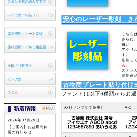
スタンド式の組み立て方
ステッカーの貼り方
安心のレーザー彫刻 き
素材説明：シート素材
こちら
さらに
白い
素材説明：アルミ複合版
アクリ
す。
彫刻し
ん
。
全国の行政書士
ステッ
彫刻商
リンク集
古物商プレート貼り付け
ブログ
フォントは以下6種類からお
A-1(サンプルで使用)
A-2
2026年07月29日
【ご案内】お盆期間休
業のお知らせ