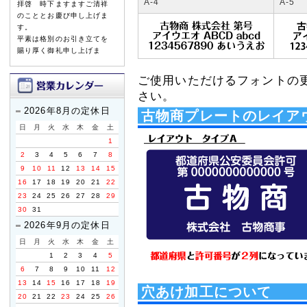
A-4
A-5
拝啓 時下ますますご清祥
のこととお慶び申し上げま
す。
平素は格別のお引き立てを
賜り厚く御礼申し上げま
す。
ご使用いただけるフォントの
誠に勝手ながら、以下の期
さい。
間を休業とさせていただき
ます。
2026年8月の定休日
古物商プレートのレイア
日
月
火
水
木
金
土
【休暇期間】
1
2026年8月8日(土) ～ 8
2
3
4
5
6
7
8
月16日(日)
9
10
11
12
13
14
15
【お盆期間前発送、最終注
16
17
18
19
20
21
22
文受付日】
23
24
25
26
27
28
29
2026年8月3日(月)
30
31
※お支払手続きも同日中に
2026年9月の定休日
お願い致します。
日
月
火
水
木
金
土
休業期間中にお問い合わせ
1
2
3
4
5
いただきました件に関して
6
7
8
9
10
11
12
は、8月17日より順次ご対
13
14
15
16
17
18
19
応・発送をさせていただき
穴あけ加工について
ます。
20
21
22
23
24
25
26