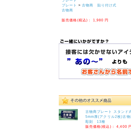
プレート
プレート
>
古物商 貼り付け式
拝啓 時下ますますご清祥
古物商
のこととお慶び申し上げま
す。
販売価格(税込)：
1,980
円
平素は格別のお引き立てを
賜り厚く御礼申し上げま
す。
誠に勝手ながら、以下の期
間を休業とさせていただき
ます。
【休暇期間】
2025年8月9日(土) ～ 8
月17日(日)
【お盆期間前発送、最終注
文受付日】
2025年8月7日(木)
※お支払手続きも同日中に
お願い致します。
休業期間中にお問い合わせ
古物商プレート スタンド
いただきました件に関して
5mm厚(アクリル2枚)古物
は、8月18日より順次ご対
彫刻 13種
応・発送をさせていただき
販売価格(税込)：
4,400 
ます。