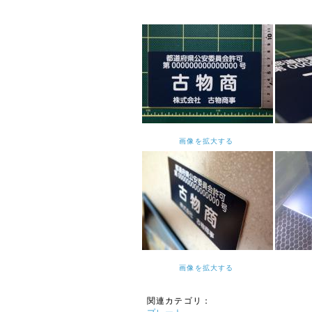
【休暇期間】
2025年12月27日(土)
～ 2026年1月4日(日)
【年末年始期間前発送、最
終注文受付日】
2025年12月19日(金)
※お支払手続きも同日中に
お願い致します。
休業期間中にお問い合わせ
いただきました件に関して
画像を拡大する
は、1月5日より順次ご対
応・発送をさせていただき
ます。
ご迷惑をお掛けいたします
が、何卒ご了承くださいま
すよう宜しくお願い申し上
げます。
敬具
画像を拡大する
2025年07月23日
【ご案内】お盆期間休
関連カテゴリ：
業のお知らせ