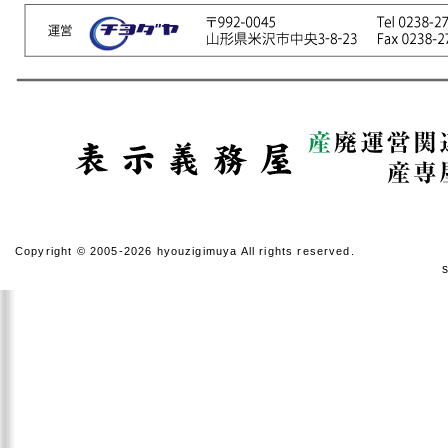
拝啓 時下ますますご清祥
のこととお慶び申し上げま
す。
平素は格別のお引き立てを
賜り厚く御礼申し上げま
す。
誠に勝手ながら、以下の期
間を休業とさせていただき
ます。
【休暇期間】
2024年4月27日(土) ～
4月29日(月)
Copyright © 2005-2026 hyouzigimuya All rights reserved.
2024年5月2日(木) ～ 5
月6日(月)
休業期間中にお問い合わせ
いただきました件に関して
は、5月7日(火)より順次ご
対応させていただきます。
ご迷惑をお掛けいたします
が、何卒ご了承くださいま
すよう宜しくお願い申し上
げます。