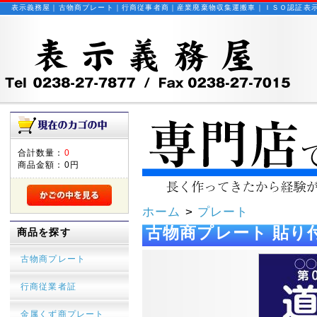
表示義務屋｜古物商プレート｜行商従事者商｜産業廃棄物収集運搬車｜ＩＳＯ認証表
合計数量：
0
商品金額：
0円
ホーム
>
プレート
古物商プレート 貼り付
商品を探す
古物商プレート
行商従業者証
金属くず商プレート