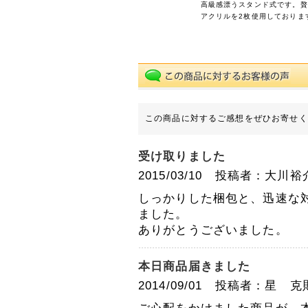
高級感漂うスタンド式です。贅
アクリルを2枚使用しておりま
ご迷惑をお掛けいたします
が、何卒ご了承くださいま
すよう宜しくお願い申し上
げます。
敬具
2025年04月23日
この商品に対するご感想をぜひお寄せく
【ご案内】ゴールデン
ウィーク休業のお知ら
せ
受け取りました
拝啓 時下ますますご清祥
のこととお慶び申し上げま
2015/03/10 投稿者：大
す。
平素は格別のお引き立てを
しっかりした梱包と、迅速な
賜り厚く御礼申し上げま
ました。
す。
ありがとうございました。
誠に勝手ながら、以下の期
間を休業とさせていただき
本日商品届きました
ます。
2014/09/01 投稿者：星
【休暇期間】
2025年5月1日(木) ～ 5