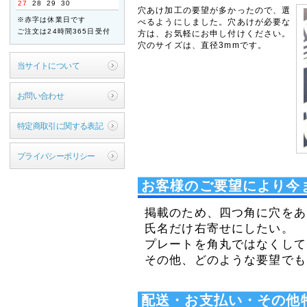
27
28
29
30
穴あけ加工の要望が多かったので、選
ご迷惑をお掛けいたします
※赤字は休業日です
べるようにしました。穴あけが必要な
が、何卒ご了承くださいま
ご注文は24時間365日受付
方は、お気軽にお申し付けください。
すよう宜しくお願い申し上
穴のサイズは、直径3mmです。
げます。
当サイトについて
敬具
2026年04月21日
お問い合わせ
【ご案内】ゴールデン
ウィーク休業のお知ら
特定商取引に関する表記
せ
拝啓 時下ますますご清祥
プライバシーポリシー
のこととお慶び申し上げま
す。
お客様のご要望により今
平素は格別のお引き立てを
賜り厚く御礼申し上げま
す。
掲載のため、四つ角に穴をあ
氏名だけ右寄せにしたい。 
誠に勝手ながら、以下の期
間を休業とさせていただき
プレートを角丸ではなくして
ます。
その他、どのような要望でも
【休暇期間】
2026年4月29日(水) ～
配送・お支払い・その他
5月6日(水)