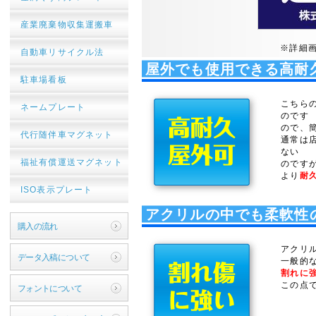
産業廃棄物収集運搬車
※詳細
自動車リサイクル法
屋外でも使用できる高耐
駐車場看板
こちら
ネームプレート
のです
ので、
代行随伴車マグネット
通常は
ない
福祉有償運送マグネット
のです
より
耐
ISO表示プレート
アクリルの中でも柔軟性
購入の流れ
アクリ
データ入稿について
一般的
割れに
この点
フォントについて