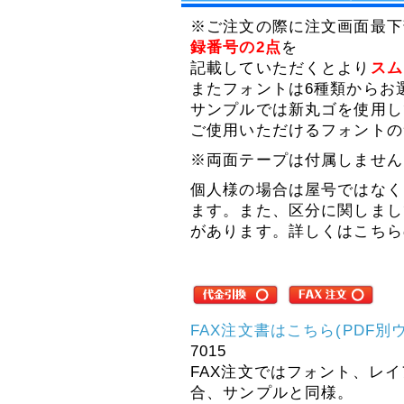
休業期間中にお問い合わせ
※ご注文の際に注文画面最下
いただきました件に関して
録番号の2点
を
は、5月7日(木)より順次ご
記載していただくとより
スム
対応させていただきます。
ご迷惑をお掛けいたします
またフォントは6種類からお
が、何卒ご了承くださいま
サンプルでは新丸ゴを使用し
すよう宜しくお願い申し上
ご使用いただけるフォントの
げます。
※両面テープは付属しません
敬具
個人様の場合は屋号ではなく
2025年12月11日
ます。また、区分に関しまし
【ご案内】年末年始休
業のお知らせ
があります。詳しくはこちら
拝啓 時下ますますご清祥
のこととお慶び申し上げま
す。
平素は格別のお引き立てを
賜り厚く御礼申し上げま
す。
FAX注文書はこちら(PDF
7015
誠に勝手ながら、以下の期
FAX注文ではフォント、レ
間を休業とさせていただき
ます。
合、サンプルと同様。