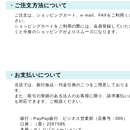
下記メールアドレスにお問
・ご注文方法について
い合わせよろしくお願い申
し上げます。
ご注文は、ショッピングカート、e-mail、FAXをご利用く
info●chiyoda-hold.com
さい。
※●部分を@に変えて送信
ショッピングカートをご利用の際には、会員登録していた
お願いします。
くと今後のショッピングがよりスムーズになります。
2024年05月07日
ネコポス→クロネコゆ
うパケットへ移行のお
知らせ
いつもご愛顧賜りましてあ
りがとうございます。
ヤマト運輸の「ネコポス」
・お支払いについて
が廃止となりヤマト運輸と
日本郵便の協業サービスと
当店では、銀行振込・代金引換の二つをご用意しておりま
なる「クロネコゆうパケッ
す。
ト」に切り替わります。
また、取引の実績のある法人のお客様に限り、請求書払い
それに伴い料金も改定させ
も対応できます。ご相談ください。
ていただく運びとなりまし
た。
【改定内容】
銀行：PayPay銀行 ビジネス営業部（店番号：005）
実施日:2024年5月13日
口座：（普）2207585
改定前送料:￥280(ヤマト
名義：カ）リゾリューションズ