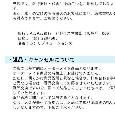
当店では、銀行振込・代金引換の二つをご用意しておりま
ご迷惑をお掛けいたします
す。
が、何卒ご了承くださいま
また、取引の実績のある法人のお客様に限り、請求書払い
すよう宜しくお願い申し上
も対応できます。ご相談ください。
げます。
敬具
銀行：PayPay銀行 ビジネス営業部（店番号：005）
口座：（普）2207585
2025年04月23日
名義：カ）リゾリューションズ
【ご案内】ゴールデン
ウィーク休業のお知ら
せ
・返品・キャンセルについて
拝啓 時下ますますご清祥
のこととお慶び申し上げま
当店では基本的にオーダーメイド商品となります。
す。
平素は格別のお引き立てを
オーダーメイド商品の特性上、お受けできません。
賜り厚く御礼申し上げま
ただし、明らかに商品説明と異なる場合や、打ち合わせ事
す。
と異なる場合は、返品交換にて対応させていただきます。
返品交換ですので、誤って納品してしまったものは、ご返
誠に勝手ながら、以下の期
していただきます。
間を休業とさせていただき
返品送料に関しましては当方負担となります。
ます。
なお、返金が発生する場合は、返品にて現品確認後の払い
しとなりますので、予めご了承ください。
【休暇期間】
2025年5月1日(木) ～ 5