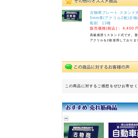
休業期間中にお問い合わせ
古物商プレート スタンド
いただきました件に関して
5mm厚(アクリル2枚)古物
は、5月7日(木)より順次ご
彫刻 13種
対応させていただきます。
販売価格(税込)：
4,400 
ご迷惑をお掛けいたします
が、何卒ご了承くださいま
高級感漂うスタンド式です。贅
すよう宜しくお願い申し上
アクリルを2枚使用しておりま
げます。
敬具
2025年12月11日
【ご案内】年末年始休
業のお知らせ
拝啓 時下ますますご清祥
この商品に対するご感想をぜひお寄せく
のこととお慶び申し上げま
す。
平素は格別のお引き立てを
賜り厚く御礼申し上げま
す。
誠に勝手ながら、以下の期
間を休業とさせていただき
ます。