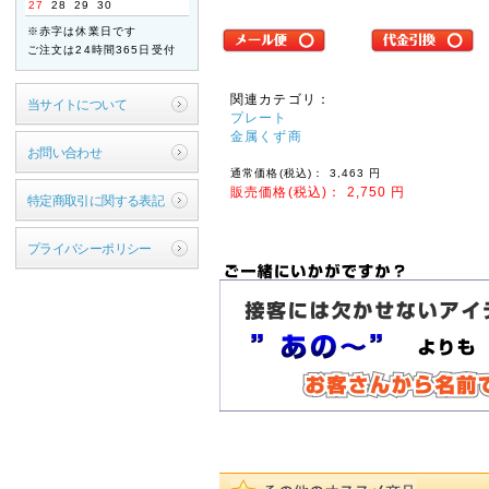
27
28
29
30
ご迷惑をお掛けいたします
※赤字は休業日です
が、何卒ご了承くださいま
ご注文は24時間365日受付
すよう宜しくお願い申し上
げます。
関連カテゴリ：
当サイトについて
敬具
プレート
金属くず商
2026年04月21日
お問い合わせ
通常価格(税込)：
3,463
円
【ご案内】ゴールデン
販売価格(税込)：
2,750
円
ウィーク休業のお知ら
特定商取引に関する表記
せ
拝啓 時下ますますご清祥
プライバシーポリシー
のこととお慶び申し上げま
す。
平素は格別のお引き立てを
賜り厚く御礼申し上げま
す。
誠に勝手ながら、以下の期
間を休業とさせていただき
ます。
【休暇期間】
2026年4月29日(水) ～
5月6日(水)