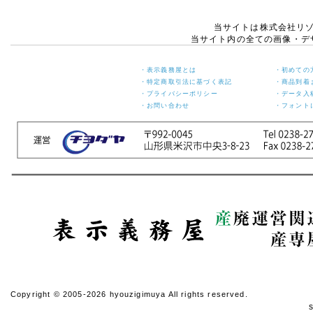
月6日(火)
当サイトは株式会社リ
休業期間中にお問い合わせ
当サイト内の全ての画像・デ
いただきました件に関して
は、5月7日(水)より順次ご
対応させていただきます。
・表示義務屋とは
・初めての
ご迷惑をお掛けいたします
・特定商取引法に基づく表記
・商品到着
が、何卒ご了承くださいま
・プライバシーポリシー
・データ入
すよう宜しくお願い申し上
・お問い合わせ
・フォント
げます。
敬具
2024年12月11日
【ご案内】年末年始休
業のお知らせ
年末年始の休業日につきま
して、下記の通りお知らせ
いたします。
【年末年始 休業日】
令和6年12月27日(金) ～
令和7年1月5日(日)
【年内発送 最終受付日
(ご入金含む)】
Copyright © 2005-2026 hyouzigimuya All rights reserved.
令和6年12月20日(金)
※年内発送ご希望の方は念