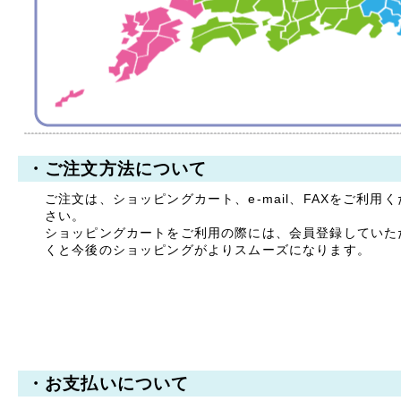
拝啓 時下ますますご清祥
のこととお慶び申し上げま
す。
平素は格別のお引き立てを
賜り厚く御礼申し上げま
す。
誠に勝手ながら、以下の期
間を休業とさせていただき
ます。
・ご注文方法について
【休暇期間】
ご注文は、ショッピングカート、e-mail、FAXをご利用く
2025年8月9日(土) ～ 8
さい。
月17日(日)
ショッピングカートをご利用の際には、会員登録していた
【お盆期間前発送、最終注
くと今後のショッピングがよりスムーズになります。
文受付日】
2025年8月7日(木)
※お支払手続きも同日中に
お願い致します。
休業期間中にお問い合わせ
いただきました件に関して
は、8月18日より順次ご対
・お支払いについて
応・発送をさせていただき
ます。