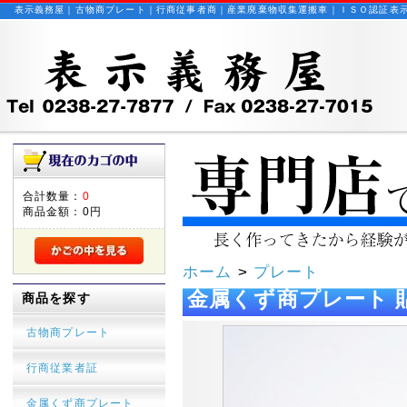
表示義務屋｜古物商プレート｜行商従事者商｜産業廃棄物収集運搬車｜ＩＳＯ認証表
合計数量：
0
商品金額：
0円
ホーム
>
プレート
金属くず商プレート 貼
商品を探す
古物商プレート
行商従業者証
金属くず商プレート