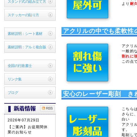
スタンド式の組み立て方
より
耐
ステッカーの貼り方
アクリルの中でも柔軟性
素材説明：シート素材
アクリ
素材説明：アルミ複合版
一般的
割れに
この点
全国の行政書士
リンク集
ブログ
安心のレーザー彫刻 き
こちら
さらに
白い
2026年07月29日
アクリ
【ご案内】お盆期間休
す。
業のお知らせ
彫刻し