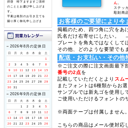
拝啓 時下ますますご清祥
ん
。
のこととお慶び申し上げま
ステッ
す。
彫刻商
平素は格別のお引き立てを
お客様のご要望により今
賜り厚く御礼申し上げま
す。
掲載のため、四つ角に穴をあ
氏名だけ右寄せにしたい。 
誠に勝手ながら、以下の期
間を休業とさせていただき
プレートを角丸ではなくして
ます。
2026年8月の定休日
その他、どのような要望でも
日
月
火
水
木
金
土
【休暇期間】
配送・お支払い・その他
1
2026年8月8日(土) ～ 8
2
3
4
5
6
7
8
月16日(日)
※ご注文の際に注文画面最下
9
10
11
12
13
14
15
番号の2点
を
【お盆期間前発送、最終注
16
17
18
19
20
21
22
記載していただくとより
スム
文受付日】
23
24
25
26
27
28
29
2026年8月3日(月)
またフォントは6種類からお
30
31
※お支払手続きも同日中に
サンプルでは新丸ゴを使用し
2026年9月の定休日
お願い致します。
ご使用いただけるフォントの
日
月
火
水
木
金
土
休業期間中にお問い合わせ
1
2
3
4
5
いただきました件に関して
※両面テープは付属しません
6
7
8
9
10
11
12
は、8月17日より順次ご対
13
14
15
16
17
18
19
応・発送をさせていただき
ます。
20
21
22
23
24
25
26
こちらの商品はメール便対応