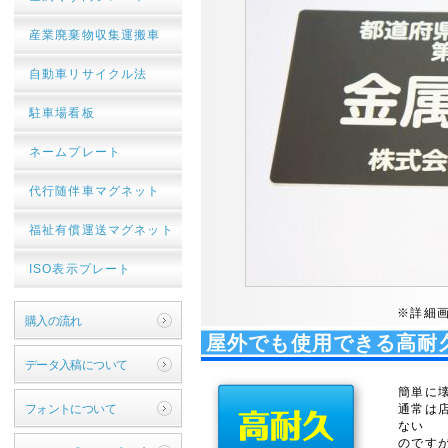
産業廃棄物収集運搬車
自動車リサイクル法
駐車場看板
ネームプレート
代行随伴車マグネット
福祉有償運送マグネット
ISO表示プレート
※詳細
購入の流れ
屋外でも使用できる高耐
データ入稿について
簡単に
フォントについて
通常は
ない
のです