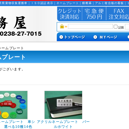
業廃棄物収集運搬車｜ＩＳＯ認証表示｜ネームプレート｜横断幕｜アルミ複合板の看板｜
記憶
 ネームプレート
ムプレート
がございます。
ネームプレート 車シ
アクリルネームプレート パー
 選べる10種14色
ルホワイト