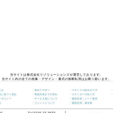
当サイトは株式会社リゾリューションズが運営しております。
当サイト内の全ての画像・デザイン・書式の無断転用はお断り願います。
とは
・初めての方へ
・スタンドの組み立て方
法に基づく表記
・商品到着までの流れ
・ステッカーの貼り方
ーポリシー
・データ入稿について
・素材説明：シート素材
せ
・フォントについて
・素材説明：複合板