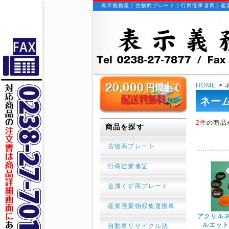
表示義務屋｜古物商プレート｜行商従事者商｜産
HOME
>
ネー
2件
の商品
商品を探す
古物商プレート
行商従業者証
金属くず商プレート
産業廃棄物収集運搬車
アクリル
ルエット
自動車リサイクル法