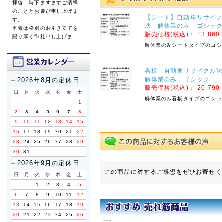
拝啓 時下ますますご清祥
のこととお慶び申し上げま
【シート】自動車リサイ
す。
法 解体業のみ ゴシッ
平素は格別のお引き立てを
販売価格(税込)：
13,860
賜り厚く御礼申し上げま
す。
解体業のみシートタイプのゴシ
誠に勝手ながら、以下の期
間を休業とさせていただき
看板 自動車リサイク
ます。
解体業のみ ゴシック
2026年8月の定休日
販売価格(税込)：
20,790
日
月
火
水
木
金
土
【休暇期間】
解体業のみ看板タイプのゴシッ
1
2026年8月8日(土) ～ 8
2
3
4
5
6
7
8
月16日(日)
9
10
11
12
13
14
15
【お盆期間前発送、最終注
16
17
18
19
20
21
22
文受付日】
23
24
25
26
27
28
29
2026年8月3日(月)
30
31
※お支払手続きも同日中に
2026年9月の定休日
お願い致します。
この商品に対するご感想をぜひお寄せく
日
月
火
水
木
金
土
休業期間中にお問い合わせ
1
2
3
4
5
いただきました件に関して
6
7
8
9
10
11
12
は、8月17日より順次ご対
13
14
15
16
17
18
19
応・発送をさせていただき
ます。
20
21
22
23
24
25
26