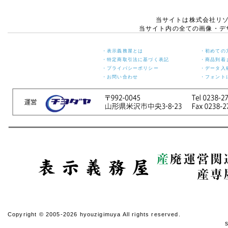
月6日(火)
当サイトは株式会社リ
休業期間中にお問い合わせ
当サイト内の全ての画像・デ
いただきました件に関して
は、5月7日(水)より順次ご
対応させていただきます。
・表示義務屋とは
・初めての
ご迷惑をお掛けいたします
・特定商取引法に基づく表記
・商品到着
が、何卒ご了承くださいま
・プライバシーポリシー
・データ入
すよう宜しくお願い申し上
・お問い合わせ
・フォント
げます。
敬具
2024年12月11日
【ご案内】年末年始休
業のお知らせ
年末年始の休業日につきま
して、下記の通りお知らせ
いたします。
【年末年始 休業日】
令和6年12月27日(金) ～
令和7年1月5日(日)
【年内発送 最終受付日
(ご入金含む)】
Copyright © 2005-2026 hyouzigimuya All rights reserved.
令和6年12月20日(金)
※年内発送ご希望の方は念