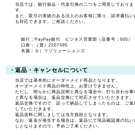
当店では、銀行振込・代金引換の二つをご用意しておりま
ご迷惑をお掛けいたします
す。
が、何卒ご了承くださいま
また、取引の実績のある法人のお客様に限り、請求書払い
すよう宜しくお願い申し上
も対応できます。ご相談ください。
げます。
敬具
銀行：PayPay銀行 ビジネス営業部（店番号：005）
口座：（普）2207585
2025年04月23日
名義：カ）リゾリューションズ
【ご案内】ゴールデン
ウィーク休業のお知ら
せ
・返品・キャンセルについて
拝啓 時下ますますご清祥
のこととお慶び申し上げま
当店では基本的にオーダーメイド商品となります。
す。
平素は格別のお引き立てを
オーダーメイド商品の特性上、お受けできません。
賜り厚く御礼申し上げま
ただし、明らかに商品説明と異なる場合や、打ち合わせ事
す。
と異なる場合は、返品交換にて対応させていただきます。
返品交換ですので、誤って納品してしまったものは、ご返
誠に勝手ながら、以下の期
していただきます。
間を休業とさせていただき
返品送料に関しましては当方負担となります。
ます。
なお、返金が発生する場合は、返品にて現品確認後の払い
しとなりますので、予めご了承ください。
【休暇期間】
2025年5月1日(木) ～ 5