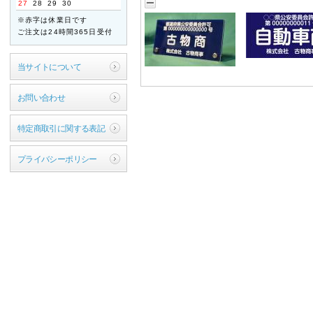
27
28
29
30
ご迷惑をお掛けいたします
※赤字は休業日です
が、何卒ご了承くださいま
ご注文は24時間365日受付
すよう宜しくお願い申し上
げます。
当サイトについて
敬具
2026年04月21日
お問い合わせ
【ご案内】ゴールデン
ウィーク休業のお知ら
特定商取引に関する表記
せ
拝啓 時下ますますご清祥
プライバシーポリシー
のこととお慶び申し上げま
す。
平素は格別のお引き立てを
賜り厚く御礼申し上げま
す。
誠に勝手ながら、以下の期
間を休業とさせていただき
ます。
【休暇期間】
2026年4月29日(水) ～
5月6日(水)