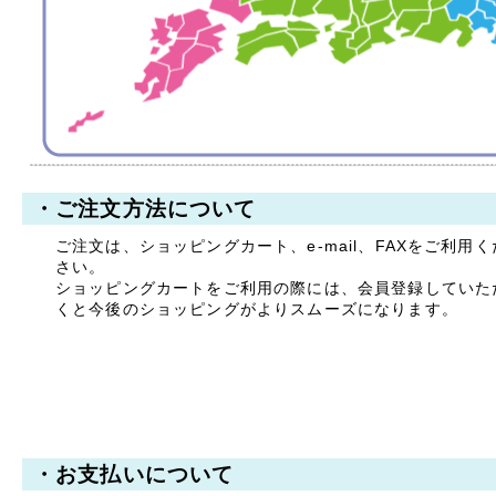
拝啓 時下ますますご清祥
のこととお慶び申し上げま
す。
平素は格別のお引き立てを
賜り厚く御礼申し上げま
す。
誠に勝手ながら、以下の期
間を休業とさせていただき
ます。
・ご注文方法について
【休暇期間】
ご注文は、ショッピングカート、e-mail、FAXをご利用く
2025年8月9日(土) ～ 8
さい。
月17日(日)
ショッピングカートをご利用の際には、会員登録していた
【お盆期間前発送、最終注
くと今後のショッピングがよりスムーズになります。
文受付日】
2025年8月7日(木)
※お支払手続きも同日中に
お願い致します。
休業期間中にお問い合わせ
いただきました件に関して
は、8月18日より順次ご対
・お支払いについて
応・発送をさせていただき
ます。