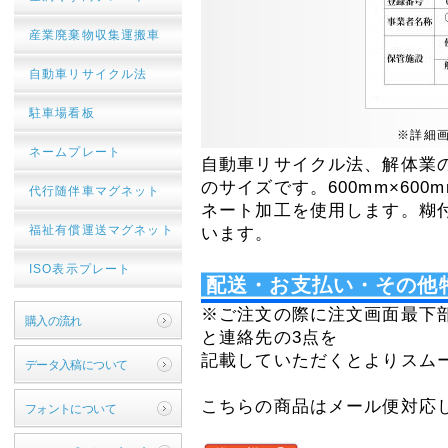
産業廃棄物収集運搬車
自動車リサイクル法
駐車場看板
※詳細
ネームプレート
自動車リサイクル法、解体業のみ
のサイズです。600mm×60
代行随伴車マグネット
ネート加工を使用します。糊
福祉有償運送マグネット
います。
ISO表示プレート
配送・お支払い・その他
※ご注文の際に注文画面最下
購入の流れ
と連絡先の3点を
記載していただくとよりスム
データ入稿について
こちらの商品はメール便対応
フォントについて