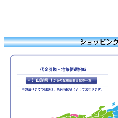
【休暇期間】
2025年12月27日(土)
～ 2026年1月4日(日)
【年末年始期間前発送、最
終注文受付日】
2025年12月19日(金)
※お支払手続きも同日中に
お願い致します。
休業期間中にお問い合わせ
いただきました件に関して
は、1月5日より順次ご対
応・発送をさせていただき
ます。
ご迷惑をお掛けいたします
が、何卒ご了承くださいま
すよう宜しくお願い申し上
げます。
敬具
2025年07月23日
【ご案内】お盆期間休
業のお知らせ