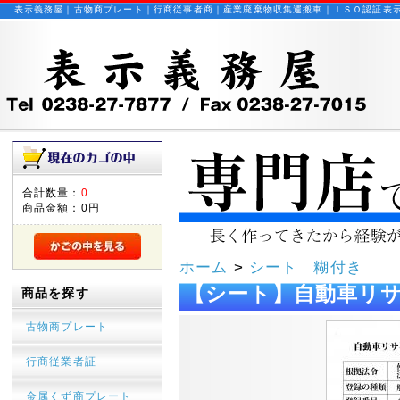
表示義務屋｜古物商プレート｜行商従事者商｜産業廃棄物収集運搬車｜ＩＳＯ認証表
合計数量：
0
商品金額：
0円
ホーム
>
シート 糊付き
【シート】自動車リ
商品を探す
古物商プレート
行商従業者証
金属くず商プレート