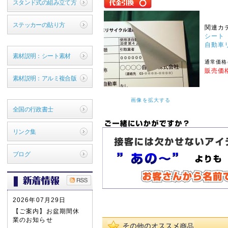
スタンド式の組み立て方
ステッカーの貼り方
関連カ
シート
自動車
素材説明：シート素材
通常価格
販売価格
素材説明：アルミ複合版
画像を拡大する
全国の行政書士
リンク集
ブログ
2026年07月29日
【ご案内】お盆期間休
業のお知らせ