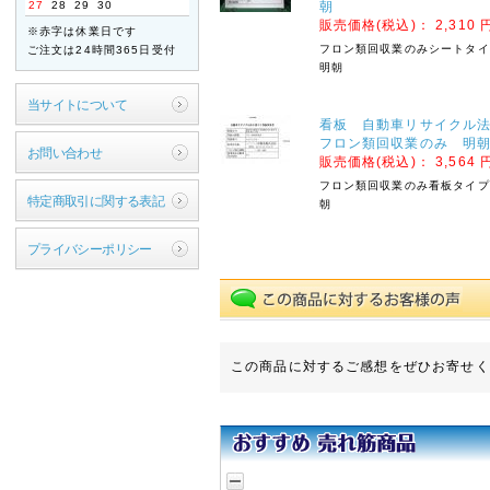
27
28
29
30
朝
ご迷惑をお掛けいたします
販売価格(税込)：
2,310 
※赤字は休業日です
が、何卒ご了承くださいま
フロン類回収業のみシートタイ
ご注文は24時間365日受付
すよう宜しくお願い申し上
明朝
げます。
当サイトについて
敬具
看板 自動車リサイク
フロン類回収業のみ 明
2026年04月21日
お問い合わせ
販売価格(税込)：
3,564 
【ご案内】ゴールデン
フロン類回収業のみ看板タイプ
ウィーク休業のお知ら
特定商取引に関する表記
朝
せ
拝啓 時下ますますご清祥
プライバシーポリシー
のこととお慶び申し上げま
す。
平素は格別のお引き立てを
賜り厚く御礼申し上げま
す。
この商品に対するご感想をぜひお寄せく
誠に勝手ながら、以下の期
間を休業とさせていただき
ます。
【休暇期間】
2026年4月29日(水) ～
5月6日(水)