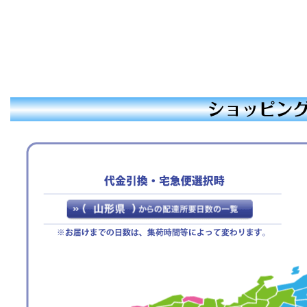
【休暇期間】
2025年12月27日(土)
～ 2026年1月4日(日)
【年末年始期間前発送、最
終注文受付日】
2025年12月19日(金)
※お支払手続きも同日中に
お願い致します。
休業期間中にお問い合わせ
いただきました件に関して
は、1月5日より順次ご対
応・発送をさせていただき
ます。
ご迷惑をお掛けいたします
が、何卒ご了承くださいま
すよう宜しくお願い申し上
げます。
敬具
2025年07月23日
【ご案内】お盆期間休
業のお知らせ