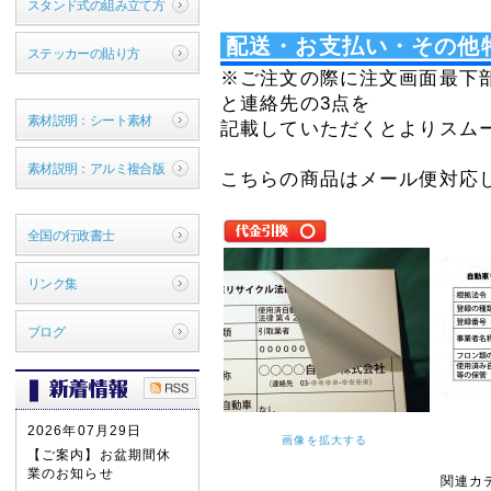
スタンド式の組み立て方
配送・お支払い・その他
ステッカーの貼り方
※ご注文の際に注文画面最下
と連絡先の3点を
素材説明：シート素材
記載していただくとよりスム
素材説明：アルミ複合版
こちらの商品はメール便対応
全国の行政書士
リンク集
ブログ
2026年07月29日
画像を拡大する
【ご案内】お盆期間休
業のお知らせ
関連カ