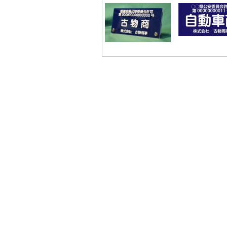
休業期間中にお問い合わせ
いただきました件に関して
は、5月7日(木)より順次ご
対応させていただきます。
ご迷惑をお掛けいたします
が、何卒ご了承くださいま
すよう宜しくお願い申し上
げます。
敬具
2025年12月11日
【ご案内】年末年始休
業のお知らせ
拝啓 時下ますますご清祥
のこととお慶び申し上げま
す。
平素は格別のお引き立てを
賜り厚く御礼申し上げま
す。
誠に勝手ながら、以下の期
間を休業とさせていただき
ます。