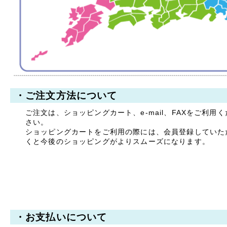
拝啓 時下ますますご清祥
のこととお慶び申し上げま
す。
平素は格別のお引き立てを
賜り厚く御礼申し上げま
す。
誠に勝手ながら、以下の期
間を休業とさせていただき
ます。
・ご注文方法について
【休暇期間】
ご注文は、ショッピングカート、e-mail、FAXをご利用く
2025年8月9日(土) ～ 8
さい。
月17日(日)
ショッピングカートをご利用の際には、会員登録していた
【お盆期間前発送、最終注
くと今後のショッピングがよりスムーズになります。
文受付日】
2025年8月7日(木)
※お支払手続きも同日中に
お願い致します。
休業期間中にお問い合わせ
いただきました件に関して
は、8月18日より順次ご対
・お支払いについて
応・発送をさせていただき
ます。