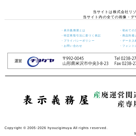
月6日(火)
当サイトは株式会社リ
休業期間中にお問い合わせ
当サイト内の全ての画像・デ
いただきました件に関して
は、5月7日(水)より順次ご
対応させていただきます。
・表示義務屋とは
・初めての
ご迷惑をお掛けいたします
・特定商取引法に基づく表記
・商品到着
が、何卒ご了承くださいま
・プライバシーポリシー
・データ入
すよう宜しくお願い申し上
・お問い合わせ
・フォント
げます。
敬具
2024年12月11日
【ご案内】年末年始休
業のお知らせ
年末年始の休業日につきま
して、下記の通りお知らせ
いたします。
【年末年始 休業日】
令和6年12月27日(金) ～
令和7年1月5日(日)
【年内発送 最終受付日
(ご入金含む)】
Copyright © 2005-2026 hyouzigimuya All rights reserved.
令和6年12月20日(金)
※年内発送ご希望の方は念