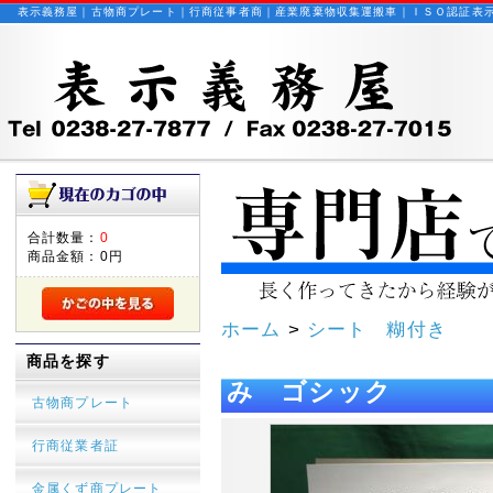
表示義務屋｜古物商プレート｜行商従事者商｜産業廃棄物収集運搬車｜ＩＳＯ認証表
合計数量：
0
商品金額：
0円
ホーム
>
シート 糊付き
【シート】自動車リ
商品を探す
み ゴシック
古物商プレート
行商従業者証
金属くず商プレート