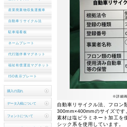
産業廃棄物収集運搬車
自動車リサイクル法
駐車場看板
ネームプレート
代行随伴車マグネット
福祉有償運送マグネット
ISO表示プレート
購入の流れ
※詳細
データ入稿について
自動車リサイクル法、フロン
300mm×400mmのサイズで
フォントについて
素材は塩ビラミネート加工を
シック系を使用しています。