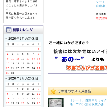
拝啓 時下ますますご清祥
シート
のこととお慶び申し上げま
自動車
す。
平素は格別のお引き立てを
通常価格
賜り厚く御礼申し上げま
販売価格
す。
誠に勝手ながら、以下の期
間を休業とさせていただき
ます。
2026年8月の定休日
日
月
火
水
木
金
土
【休暇期間】
1
2026年8月8日(土) ～ 8
2
3
4
5
6
7
8
月16日(日)
9
10
11
12
13
14
15
【お盆期間前発送、最終注
16
17
18
19
20
21
22
文受付日】
23
24
25
26
27
28
29
2026年8月3日(月)
30
31
※お支払手続きも同日中に
2026年9月の定休日
お願い致します。
日
月
火
水
木
金
土
休業期間中にお問い合わせ
1
2
3
4
5
いただきました件に関して
6
7
8
9
10
11
12
は、8月17日より順次ご対
13
14
15
16
17
18
19
応・発送をさせていただき
【シート】自動車リサイ
ます。
20
21
22
23
24
25
26
法 フロン類回収業のみ