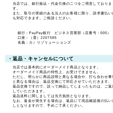
当店では、銀行振込・代金引換の二つをご用意しておりま
ご迷惑をお掛けいたします
す。
が、何卒ご了承くださいま
また、取引の実績のある法人のお客様に限り、請求書払い
すよう宜しくお願い申し上
も対応できます。ご相談ください。
げます。
敬具
銀行：PayPay銀行 ビジネス営業部（店番号：005）
口座：（普）2207585
2025年04月23日
名義：カ）リゾリューションズ
【ご案内】ゴールデン
ウィーク休業のお知ら
せ
・返品・キャンセルについて
拝啓 時下ますますご清祥
のこととお慶び申し上げま
当店では基本的にオーダーメイド商品となります。
す。
平素は格別のお引き立てを
オーダーメイド商品の特性上、お受けできません。
賜り厚く御礼申し上げま
ただし、明らかに商品説明と異なる場合や、打ち合わせ事
す。
と異なる場合は、返品交換にて対応させていただきます。
返品交換ですので、誤って納品してしまったものは、ご返
誠に勝手ながら、以下の期
していただきます。
間を休業とさせていただき
返品送料に関しましては当方負担となります。
ます。
なお、返金が発生する場合は、返品にて現品確認後の払い
しとなりますので、予めご了承ください。
【休暇期間】
2025年5月1日(木) ～ 5